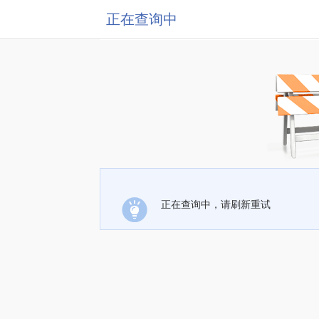
正在查询中
正在查询中，请刷新重试