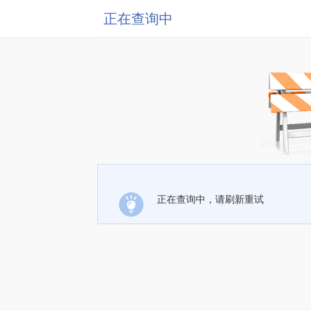
正在查询中
正在查询中，请刷新重试