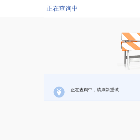
正在查询中
正在查询中，请刷新重试