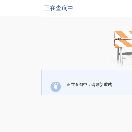
正在查询中
正在查询中，请刷新重试