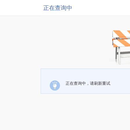
正在查询中
正在查询中，请刷新重试