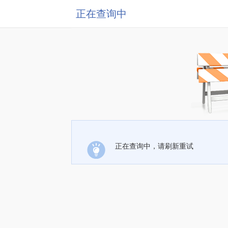
正在查询中
正在查询中，请刷新重试